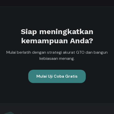
Siap meningkatkan
kemampuan Anda?
Mulai berlatih dengan strategi akurat GTO dan bangun
kebiasaan menang.
Mulai Uji Coba Gratis