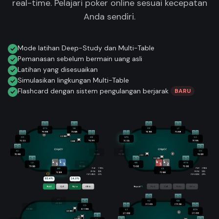
real-time. Pelajari poker online sesuai kecepatan
Anda sendiri.
Mode latihan Deep-Study dan Multi-Table
Pemanasan sebelum bermain uang asli
Latihan yang disesuaikan
Simulasikan lingkungan Multi-Table
Flashcard dengan sistem pengulangan berjarak
BARU