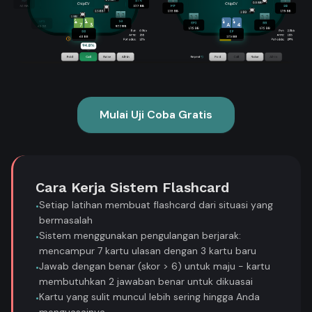
Mulai Uji Coba Gratis
Cara Kerja Sistem Flashcard
Setiap latihan membuat flashcard dari situasi yang
•
bermasalah
Sistem menggunakan pengulangan berjarak:
•
mencampur 7 kartu ulasan dengan 3 kartu baru
Jawab dengan benar (skor > 6) untuk maju - kartu
•
membutuhkan 2 jawaban benar untuk dikuasai
Kartu yang sulit muncul lebih sering hingga Anda
•
menguasainya