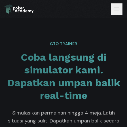
GTO TRAINER
Coba langsung di
simulator kami.
Dapatkan umpan balik
real-time
Simulasikan permainan hingga 4 meja. Latih
situasi yang sulit. Dapatkan umpan balik secara