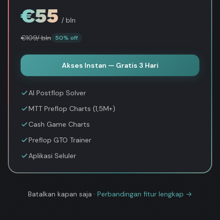
€
55
/ bln
€
109
/ bln
50% off
Akses Instan — Gratis 3 Hari
AI Postflop Solver
MTT Preflop Charts (1,5M+)
Cash Game Charts
Preflop GTO Trainer
Aplikasi Seluler
Batalkan kapan saja
·
Perbandingan fitur lengkap →