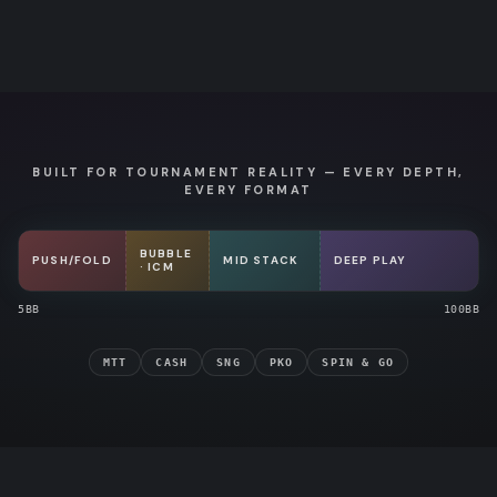
BUILT FOR TOURNAMENT REALITY — EVERY DEPTH,
EVERY FORMAT
BUBBLE
PUSH/FOLD
MID STACK
DEEP PLAY
· ICM
5BB
100BB
MTT
CASH
SNG
PKO
SPIN & GO