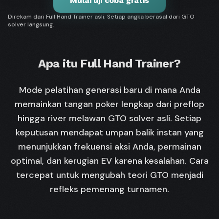
Mulai uji coba gratis
Direkam dari Full Hand Trainer asli. Setiap angka berasal dari GTO
solver langsung.
Apa itu Full Hand Trainer?
Mode pelatihan generasi baru di mana Anda
memainkan tangan poker lengkap dari preflop
hingga river melawan GTO solver asli. Setiap
keputusan mendapat umpan balik instan yang
menunjukkan frekuensi aksi Anda, permainan
optimal, dan kerugian EV karena kesalahan. Cara
tercepat untuk mengubah teori GTO menjadi
refleks pemenang turnamen.