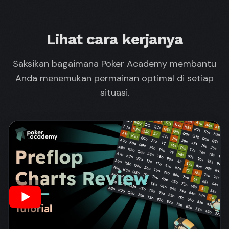
Lihat cara kerjanya
Saksikan bagaimana Poker Academy membantu
Anda menemukan permainan optimal di setiap
situasi.