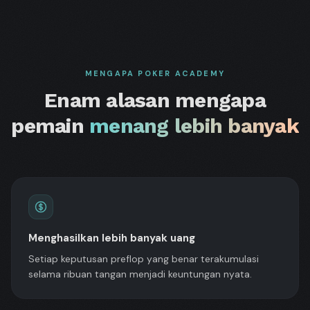
MENGAPA POKER ACADEMY
Enam alasan mengapa
pemain
menang lebih banyak
Menghasilkan lebih banyak uang
Setiap keputusan preflop yang benar terakumulasi
selama ribuan tangan menjadi keuntungan nyata.