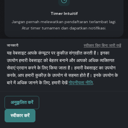
Timer Intuitif
Jangan pernah melewatkan pendaftaran terlambat lagi.
Atur timer turnamen dan dapatkan notifikasi.
स्वीकार किए बिना जारी रखें
जानकारी
यह वेबसाइट आपके कंप्यूटर पर कुकीज़ संग्रहीत करती है। इनका
उपयोग हमारी वेबसाइट को बेहतर बनाने और आपको अधिक व्यक्तिगत
Latihan Saat Istirahat
सेवाएं प्रदान करने के लिए किया जाता है। हमारी वेबसाइट का उपयोग
Latihan GTO cepat yang dirancang untuk istirahat
करके, आप हमारी कुकीज़ के उपयोग से सहमत होते हैं। इनके उपयोग के
turnamen. Tetap tajam di antara level.
बारे में अधिक जानने के लिए, हमारी देखें
गोपनीयता नीति
.
अनुकूलित करें
स्वीकार करें
Kalkulator Varians
Pahami fluktuasi yang diharapkan. Ketahui apakah hasil