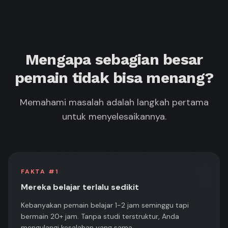
Mengapa sebagian besar
pemain tidak bisa menang?
Memahami masalah adalah langkah pertama
untuk menyelesaikannya.
1
FAKTA #
1
Mereka belajar terlalu sedikit
Kebanyakan pemain belajar 1-2 jam seminggu tapi
bermain 20+ jam. Tanpa studi terstruktur, Anda
mengulangi kesalahan yang sama.