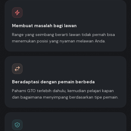
Membuat masalah bagi lawan
Range yang seimbang berarti lawan tidak pernah bisa
menemukan posisi yang nyaman melawan Anda.
Beradaptasi dengan pemain berbeda
Pahami GTO terlebih dahulu, kemudian pelajari kapan
dan bagaimana menyimpang berdasarkan tipe pemain.