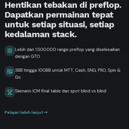
Hentikan tebakan di preflop.
Dapatkan permainan tepat
untuk setiap situasi, setiap
kedalaman stack.
Lebih dari 1.500.000 range preflop yang diselesaikan
dengan GTO
3BB hingga 100BB untuk MTT, Cash, SNG, PKO, Spin &
Go
Skenario ICM final table dan spot blind vs blind
Pelajari lebih lanjut