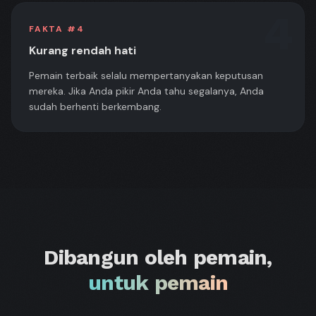
4
FAKTA #
4
Kurang rendah hati
Pemain terbaik selalu mempertanyakan keputusan
mereka. Jika Anda pikir Anda tahu segalanya, Anda
sudah berhenti berkembang.
Dibangun oleh pemain,
untuk pemain