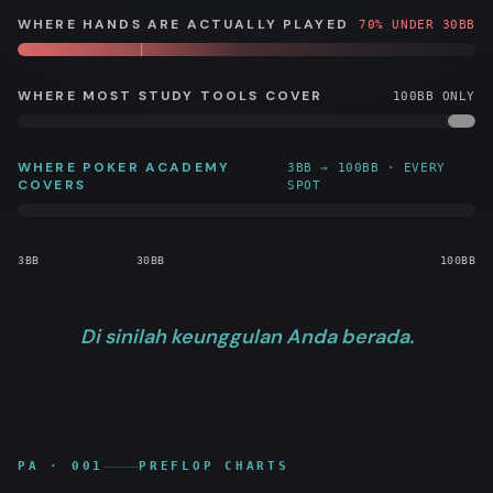
dan permainan
WHERE HANDS ARE ACTUALLY PLAYED
70% UNDER 30BB
siswa saya.
WHERE MOST STUDY TOOLS COVER
100BB ONLY
WHERE POKER ACADEMY
3BB → 100BB · EVERY
COVERS
SPOT
3BB
30BB
100BB
Di sinilah keunggulan Anda berada.
PA ·
001
PREFLOP CHARTS