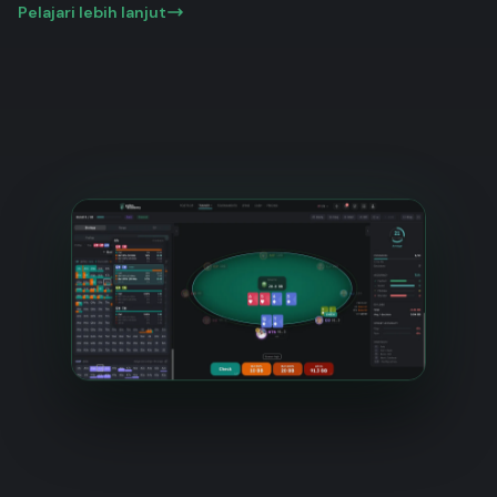
Pelajari lebih lanjut