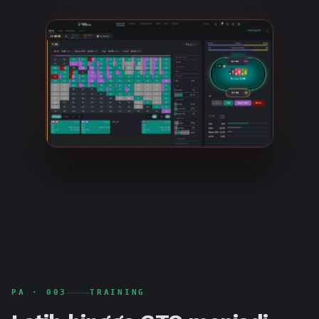
PA ·
003
TRAINING