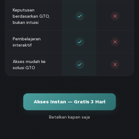
Keputusan
berdasarkan GTO,
bukan intuisi
Pembelajaran
interaktif
Akses mudah ke
solusi GTO
Akses Instan — Gratis 3 Hari
Batalkan kapan saja