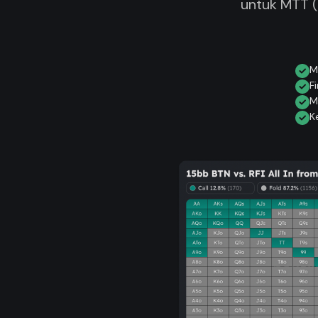
untuk MTT (
M
F
M
K