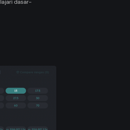
ajari dasar-