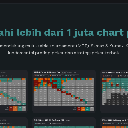
ahi lebih dari 1 juta chart
 mendukung multi-table tournament (MTT): 8-max & 9-max. K
fundamental preflop poker dan strategi poker terbaik.