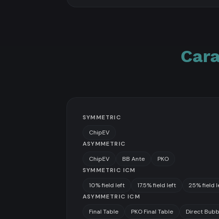
Car
SYMMETRIC
ChipEV
ASYMMETRIC
ChipEV
BB Ante
PKO
SYMMETRIC ICM
10% field left
17.5% field left
25% field l
ASYMMETRIC ICM
Final Table
PKO Final Table
Direct Bubb