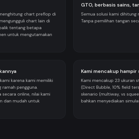
GTO, berbasis sains, tan
enghitung chart preflop di
Semua solusi kami dihitung
mengungguli chart lain di
Tanpa pemilihan tangan sec
alik tentang betapa
itmen untuk mengutamakan
akannya
Kami mencakup hampir 
ami karena kami memiliki
Kami mencakup 23 ukuran st
g ramah pengguna.
(Direct Bubble, 10% field ters
secara online, nilai kami
skenario (multiway, vs squeez
an dan mudah untuk
bahkan menyediakan simulasi 