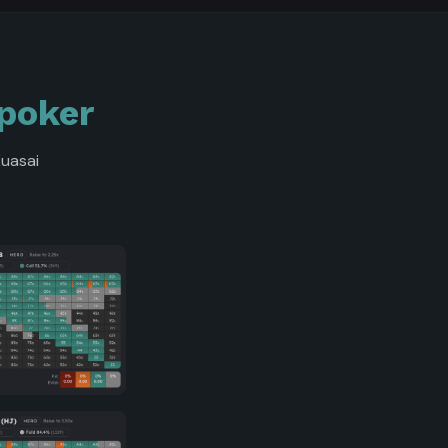
 poker
uasai