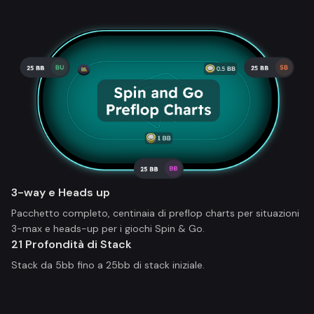
3-way e Heads up
Pacchetto completo, centinaia di preflop charts per situazioni
3-max e heads-up per i giochi Spin & Go.
21 Profondità di Stack
Stack da 5bb fino a 25bb di stack iniziale.