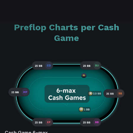
Preflop Charts per Cash
Game
Cash Game 6-max