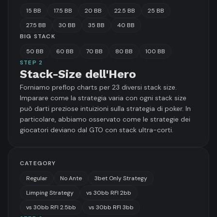
15 BB
17.5 BB
20 BB
22.5 BB
25 BB
27.5 BB
30 BB
35 BB
40 BB
BIG STACK
50 BB
60 BB
70 BB
80 BB
100 BB
STEP
2
Stack-Size dell'Hero
Forniamo preflop charts per 23 diversi stack size.
Imparare come la strategia varia con ogni stack size
può darti preziose intuizioni sulla strategia di poker. In
particolare, abbiamo osservato come le strategie dei
giocatori deviano dal GTO con stack ultra-corti.
CATEGORY
Regular
No Ante
3bet Only Strategy
Limping Strategy
vs 30bb RFI 2bb
vs 30bb RFI 2.5bb
vs 30bb RFI 3bb