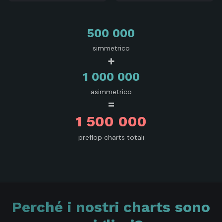
500 000
simmetrico
+
1 000 000
asimmetrico
=
1 500 000
preflop charts totali
Perché i nostri charts sono