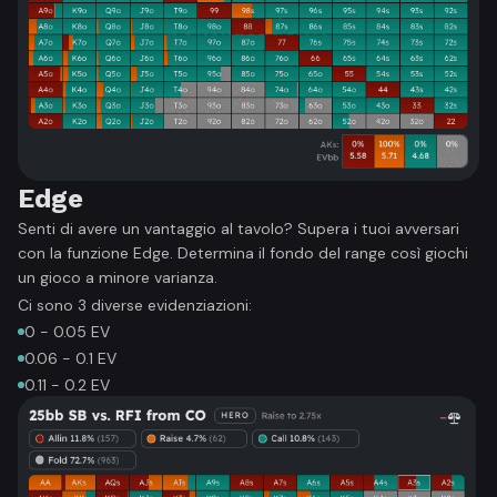
Edge
Senti di avere un vantaggio al tavolo? Supera i tuoi avversari
con la funzione Edge. Determina il fondo del range così giochi
un gioco a minore varianza.
Ci sono 3 diverse evidenziazioni:
0 - 0.05 EV
0.06 - 0.1 EV
0.11 - 0.2 EV