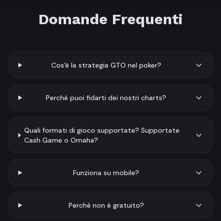
Domande Frequenti
Cos'è la strategia GTO nel poker?
Perché puoi fidarti dei nostri charts?
Quali formati di gioco supportate? Supportate
Cash Game o Omaha?
Funziona su mobile?
Perché non è gratuito?