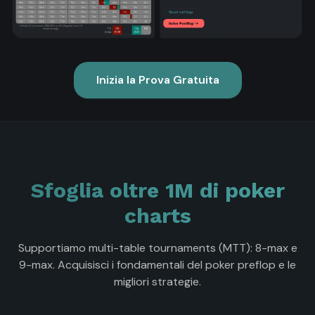
Inizia la Prova Gratuita
Sfoglia oltre 1M di poker
charts
Supportiamo multi-table tournaments (MTT): 8-max e
9-max. Acquisisci i fondamentali del poker preflop e le
migliori strategie.