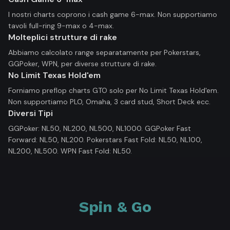
I nostri charts coprono i cash game 6-max. Non supportiamo
tavoli full-ring 9-max o 4-max.
Molteplici strutture di rake
Abbiamo calcolato range separatamente per Pokerstars,
GGPoker, WPN, per diverse strutture di rake.
No Limit Texas Hold'em
Forniamo preflop charts GTO solo per No Limit Texas Hold'em.
Non supportiamo PLO, Omaha, 3 card stud, Short Deck ecc.
Diversi Tipi
GGPoker: NL50, NL200, NL500, NL1000. GGPoker Fast
Forward: NL50, NL200. Pokerstars Fast Fold: NL50, NL100,
NL200, NL500. WPN Fast Fold: NL50.
Spin & Go