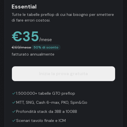
Essential
Tutte le tabelle preflop di cui hai bisogno per smettere
di fare errori costosi.
€
35
/mese
€
69
/mese
50% di sconto
fatturato annualmente
Inizia la prova gratuita
1.500.000+ tabelle GTO preflop
MTT, SNG, Cash 6-max, PKO, Spin&Go
Profondità stack da 3BB a 100BB
Scenari tavolo finale e ICM