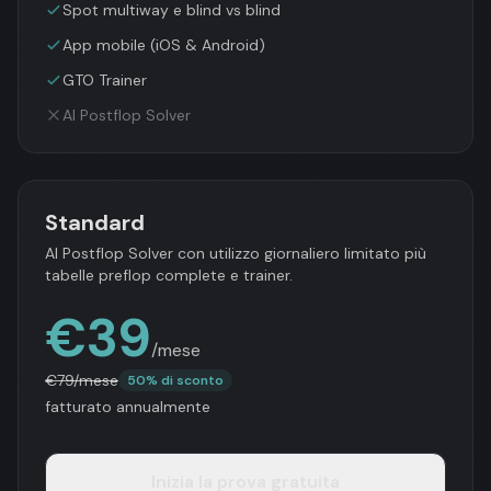
Spot multiway e blind vs blind
App mobile (iOS & Android)
GTO Trainer
AI Postflop Solver
Standard
AI Postflop Solver con utilizzo giornaliero limitato più
tabelle preflop complete e trainer.
€
39
/mese
€
79
/mese
50% di sconto
fatturato annualmente
Inizia la prova gratuita