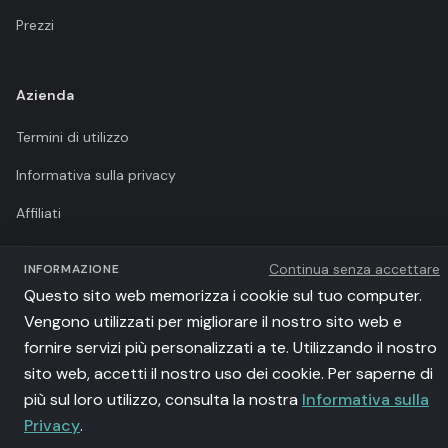
Prezzi
Azienda
Termini di utilizzo
Informativa sulla privacy
Affiliati
llms.txt
Continua senza accettare
INFORMAZIONE
Questo sito web memorizza i cookie sul tuo computer.
Vengono utilizzati per migliorare il nostro sito web e
fornire servizi più personalizzati a te. Utilizzando il nostro
©
2026
Poker Academy. Tutti i diritti riservati.
sito web, accetti il nostro uso dei cookie. Per saperne di
iSolve Sp z o.o. | VAT: PL9571126650 | al. Grunwaldzka 56/202, 80-309
più sul loro utilizzo, consulta la nostra
Informativa sulla
Gdańsk, Poland
Strategie GTO calcolate con motore Nash equilibrium proprietario
Privacy
.