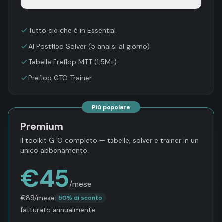
Tutto ciò che è in Essential
AI Postflop Solver (5 analisi al giorno)
Tabelle Preflop MTT (1,5M+)
Preflop GTO Trainer
Più popolare
Premium
Il toolkit GTO completo — tabelle, solver e trainer in un
unico abbonamento.
€
45
/mese
€
89
/mese
50% di sconto
fatturato annualmente