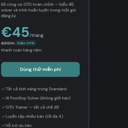
Bộ công cụ GTO hoàn chỉnh — biểu đồ,
solver và trình huấn luyện trong một gói
đăng ký.
€
45
/tháng
€
89
/th
Giảm 50%
thanh toán hàng năm
Dùng thử miễn phí
Tất cả tính năng trong Standard
AI Postflop Solver (không giới hạn)
GTO Trainer — tất cả chế độ
Luyện tập nhiều bàn (tối đa 4)
Hỗ trợ ưu tiên