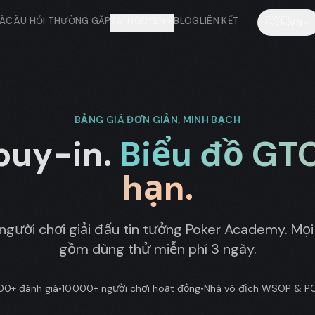
IÁ
CÂU HỎI THƯỜNG GẶP
TÀI NGUYÊN
BLOG
LIÊN KẾT
🇻🇳
VN
BẢNG GIÁ ĐƠN GIẢN, MINH BẠCH
buy-in.
Biểu đồ GTO
hạn.
người chơi giải đấu tin tưởng Poker Academy. Mọi
gồm dùng thử miễn phí 3 ngày.
700+ đánh giá
•
10.000+ người chơi hoạt động
•
Nhà vô địch WSOP & P