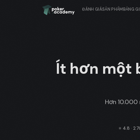
ĐÁNH GIÁ
SẢN PHẨM
BẢNG G
Ít hơn một 
Hơn 10.000 
⭐
4.8 · 2.