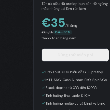
Tất cả biểu đồ preflop bạn cần để ngừng
mắc những sai lầm tốn kém.
€
35
/tháng
€
69
/th
Giảm 50%
thanh toán hàng năm
Dùng thử miễn phí
Hơn 1.500.000 biểu đồ GTO preflop
MTT, SNG, Cash 6-max, PKO, Spin&Go
Stack depths từ 3BB đến 100BB
Tình huống final table & ICM
Tình huống multiway và blind vs blind