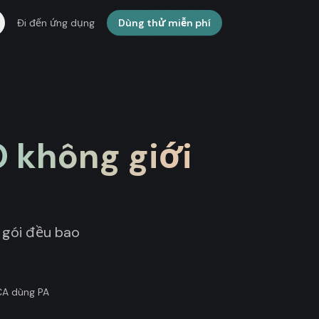
Đi đến ứng dụng
Dùng thử miễn phí
 không giới
 gói đều bao
CA dùng PA