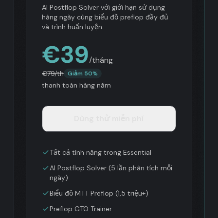
AI Postflop Solver với giới hạn sử dụng
hàng ngày cùng biểu đồ preflop đầy đủ
và trình huấn luyện.
€
39
/tháng
€
79
/th
Giảm 50%
thanh toán hàng năm
Dùng thử miễn phí
Tất cả tính năng trong Essential
AI Postflop Solver (5 lần phân tích mỗi
ngày)
Biểu đồ MTT Preflop (1,5 triệu+)
Preflop GTO Trainer