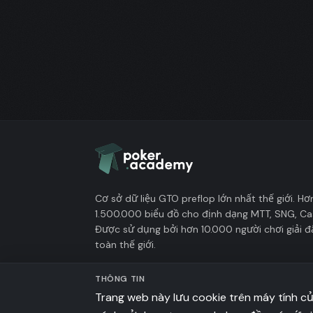
Cơ sở dữ liệu GTO preflop lớn nhất thế giới. Hơ
1.500.000 biểu đồ cho định dạng MTT, SNG, Ca
Được sử dụng bởi hơn 10.000 người chơi giải đ
toàn thế giới.
THÔNG TIN
Trang web này lưu cookie trên máy tính c
hello@poker.academy