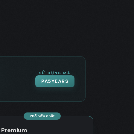
SỬ DỤNG MÃ
PA5YEARS
Phổ biến nhất
Premium