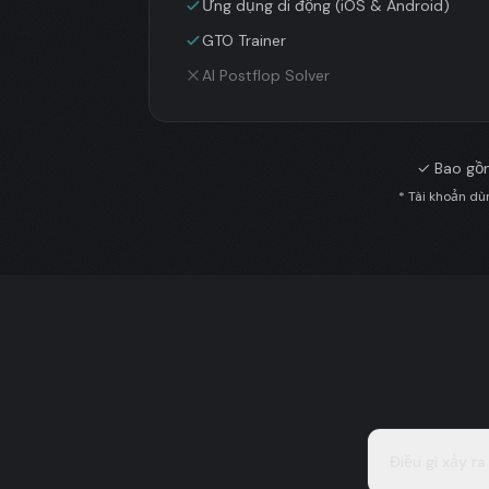
Ứng dụng di động (iOS & Android)
GTO Trainer
AI Postflop Solver
✓
Bao gồ
* Tài khoản dù
Điều gì xảy r