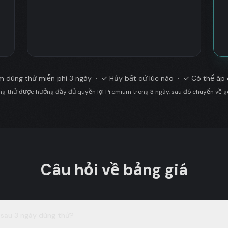
m dùng thử miễn phí 3 ngày
· ✓
Hủy bất cứ lúc nào
· ✓
Có thể áp
ng thử được hưởng đầy đủ quyền lợi Premium trong 3 ngày, sau đó chuyển về g
Câu hỏi về bảng giá
a sau 3 ngày dùng thử?