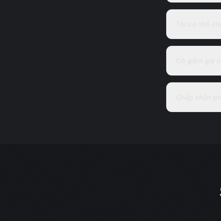
Tôi có thể ch
Có giảm giá c
Chấp nhận ph