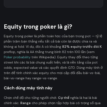
Equity trong poker là gì?
Equity trong poker là phần toán học của bạn trong pot — tỷ lệ
phần trăm bạn thắng nếu tất cả bài còn lại được chia ra và
không ai fold. Ví dụ, đôi A có khoảng
82% equity trước đôi K
preflop, nghĩa là AA thắng trung bình 82 trên 100 lần (xem
Poker probability
trên Wikipedia). Equity thay đổi theo từng
street khi các lá bài chung xuất hiện, và là nền tảng của pot
odds, expected value và các quyết định GTO. Dùng máy tính ở
trên để tính chính xác equity cho mọi cặp đối đầu bài-vs-bài,
bài-vs-range hay range-vs-range.
Cách dùng máy tính này
Chọn chế độ cho từng người chơi.
Cụ thể
nghĩa là hai lá bài
chính xác.
Range
cho phép chọn tập hợp bài có trọng số qua