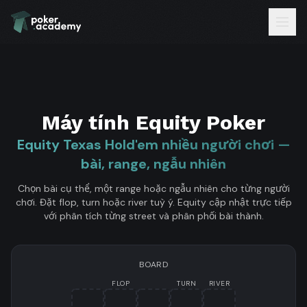
Máy tính Equity Poker
Equity Texas Hold'em nhiều người chơi —
bài, range, ngẫu nhiên
Chọn bài cụ thể, một range hoặc ngẫu nhiên cho từng người
chơi. Đặt flop, turn hoặc river tuỳ ý. Equity cập nhật trực tiếp
với phân tích từng street và phân phối bài thành.
BOARD
FLOP
TURN
RIVER