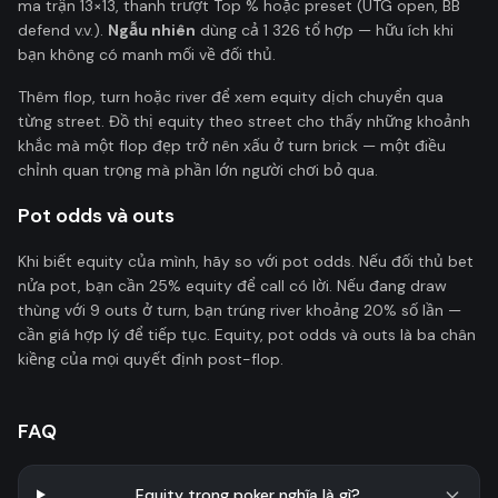
ma trận 13×13, thanh trượt Top % hoặc preset (UTG open, BB
defend v.v.).
Ngẫu nhiên
dùng cả 1 326 tổ hợp — hữu ích khi
bạn không có manh mối về đối thủ.
Thêm flop, turn hoặc river để xem equity dịch chuyển qua
từng street. Đồ thị equity theo street cho thấy những khoảnh
khắc mà một flop đẹp trở nên xấu ở turn brick — một điều
chỉnh quan trọng mà phần lớn người chơi bỏ qua.
Pot odds và outs
Khi biết equity của mình, hãy so với pot odds. Nếu đối thủ bet
nửa pot, bạn cần 25% equity để call có lời. Nếu đang draw
thùng với 9 outs ở turn, bạn trúng river khoảng 20% số lần —
cần giá hợp lý để tiếp tục. Equity, pot odds và outs là ba chân
kiềng của mọi quyết định post-flop.
FAQ
Equity trong poker nghĩa là gì?