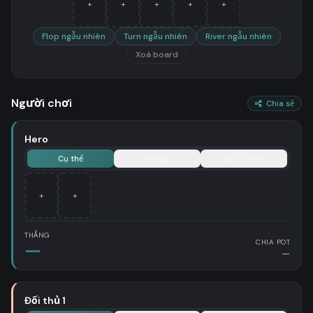
+
+
+
+
+
Flop ngẫu nhiên
Turn ngẫu nhiên
River ngẫu nhiên
Xoá board
Người chơi
Chia sẻ
Cụ thể
Range
Ngẫu nhiên
+
+
THẮNG
CHIA POT
—
—