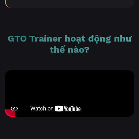
GTO Trainer hoạt động như
thế nào?