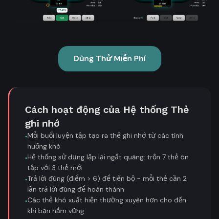
Dùng Thử Miễn Phí
Cách hoạt động của Hệ thống Thẻ
ghi nhớ
Mỗi buổi luyện tập tạo ra thẻ ghi nhớ từ các tình
•
huống khó
Hệ thống sử dụng lặp lại ngắt quãng: trộn 7 thẻ ôn
•
tập với 3 thẻ mới
Trả lời đúng (điểm > 6) để tiến bộ - mỗi thẻ cần 2
•
lần trả lời đúng để hoàn thành
Các thẻ khó xuất hiện thường xuyên hơn cho đến
•
khi bạn nắm vững