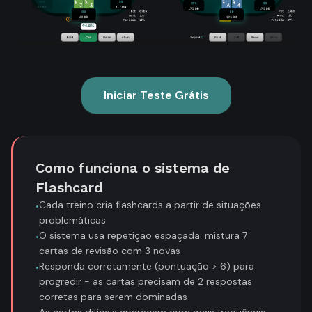
Iniciar Teste Grátis
Como funciona o sistema de
Flashcard
Cada treino cria flashcards a partir de situações
•
problemáticas
O sistema usa repetição espaçada: mistura 7
•
cartas de revisão com 3 novas
Responda corretamente (pontuação > 6) para
•
progredir - as cartas precisam de 2 respostas
corretas para serem dominadas
As cartas difíceis aparecem com mais frequência