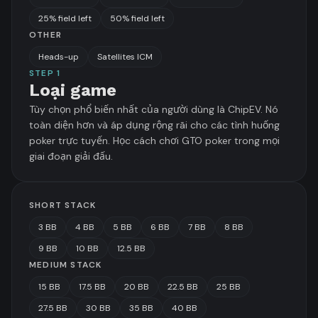
25% field left
50% field left
OTHER
Heads-up
Satellites ICM
STEP
1
Loại game
Tùy chọn phổ biến nhất của người dùng là ChipEV. Nó
toàn diện hơn và áp dụng rộng rãi cho các tình huống
poker trực tuyến. Học cách chơi GTO poker trong mọi
giai đoạn giải đấu.
SHORT STACK
3 BB
4 BB
5 BB
6 BB
7 BB
8 BB
9 BB
10 BB
12.5 BB
MEDIUM STACK
15 BB
17.5 BB
20 BB
22.5 BB
25 BB
27.5 BB
30 BB
35 BB
40 BB