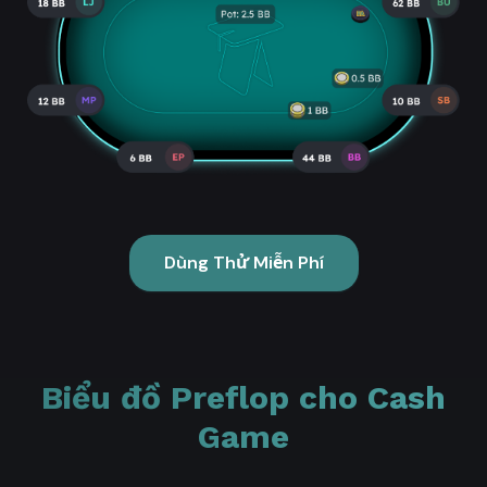
Dùng Thử Miễn Phí
Biểu đồ Preflop cho Cash
Game