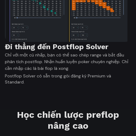
Đi thẳng đến Postflop Solver
Chỉ với một cú nhấp, bạn có thể sao chép range và bắt đầu
phân tích postflop. Nhận huấn luyện poker chuyên nghiệp. Chỉ
cần nhập các lá bài flop là xong.
Postflop Solver có sẵn trong gói đăng ký Premium và
Standard.
Học chiến lược preflop
nâng cao