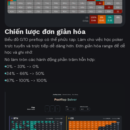
Chiến lược đơn giản hóa
Biểu đồ GTO preflop có thể phức tạp. Làm cho việc học poker
trực tuyến và trực tiếp dễ dàng hơn. Đơn giản hóa range để dễ
học và ghi nhớ.
Nó làm tròn các hành động phần trăm hỗn hợp:
0% - 33% -> 0%
34% - 66% -> 50%
67% - 100% -> 100%