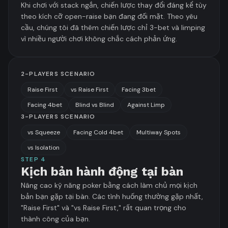
Khi chơi với stack ngắn, chiến lược thay đổi đáng kể tùy
theo kích cỡ open-raise bạn đang đối mặt. Theo yêu
cầu, chúng tôi đã thêm chiến lược chỉ 3-bet và limping
vì nhiều người chơi không chắc cách phản ứng.
2-PLAYERS SCENARIO
Raise First
vs Raise First
Facing 3bet
Facing 4bet
Blind vs Blind
Against Limp
3-PLAYERS SCENARIO
vs Squeeze
Facing Cold 4bet
Multiway Spots
vs Isolation
STEP
4
Kịch bản hành động tại bàn
Nâng cao kỹ năng poker bằng cách làm chủ mọi kịch
bản bạn gặp tại bàn. Các tình huống thường gặp nhất,
"Raise First" và "vs Raise First," rất quan trọng cho
thành công của bạn.