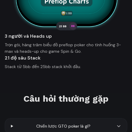
3 người và Heads up
Trọn gói, hàng trăm biểu đồ preflop poker cho tình huống 3-
max và heads-up cho game Spin & Go.
21 độ sâu Stack
Stack từ 5bb đến 25bb stack khởi đầu.
Câu hỏi thường gặp
Chiến lược GTO poker là gì?