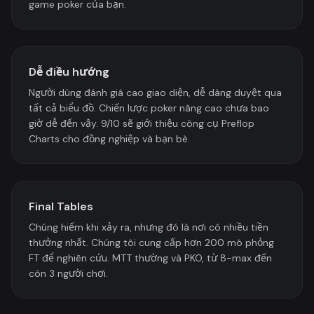
game poker của bạn.
Dễ điều hướng
Người dùng đánh giá cao giao diện, dễ dàng duyệt qua
tất cả biểu đồ. Chiến lược poker nâng cao chưa bao
giờ dễ đến vậy. 9/10 sẽ giới thiệu công cụ Preflop
Charts cho đồng nghiệp và bạn bè.
Final Tables
Chúng hiếm khi xảy ra, nhưng đó là nơi có nhiều tiền
thưởng nhất. Chúng tôi cung cấp hơn 200 mô phỏng
FT để nghiên cứu. MTT thường và PKO, từ 8-max đến
còn 3 người chơi.