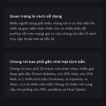
Quan trọng là cách sử dụng
Nhiều người dùng giới thiệu chúng tôi vì có thư viện lớn
nhất và giao diện thân thiện. Dù có nhiều biểu đồ
preflop tốt trên mạng, giá trị của chúng tôi nằm ở cách
truy cập thoải mái và tiện lợi.
Chúng tôi bao phủ gần như mọi kịch bản
Chúng tôi bao phủ 23 stack-size khác nhau, nhiều giai
đoạn giải đấu (Direct Bubbles, còn 10% field, còn 25%
field, v.v.), nhiều kịch bản (multiway, vs squeeze, vs
4bet, v.v.) và nhiều hơn nữa! Chúng tôi thậm chí cung
cấp mô phỏng cho PKO, satellites và Final Tables!