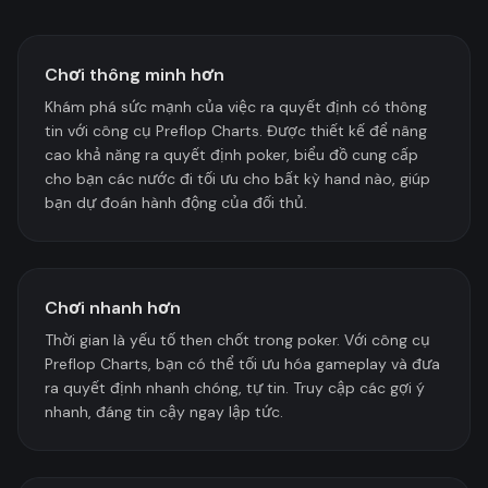
Chơi thông minh hơn
Khám phá sức mạnh của việc ra quyết định có thông
tin với công cụ Preflop Charts. Được thiết kế để nâng
cao khả năng ra quyết định poker, biểu đồ cung cấp
cho bạn các nước đi tối ưu cho bất kỳ hand nào, giúp
bạn dự đoán hành động của đối thủ.
Chơi nhanh hơn
Thời gian là yếu tố then chốt trong poker. Với công cụ
Preflop Charts, bạn có thể tối ưu hóa gameplay và đưa
ra quyết định nhanh chóng, tự tin. Truy cập các gợi ý
nhanh, đáng tin cậy ngay lập tức.