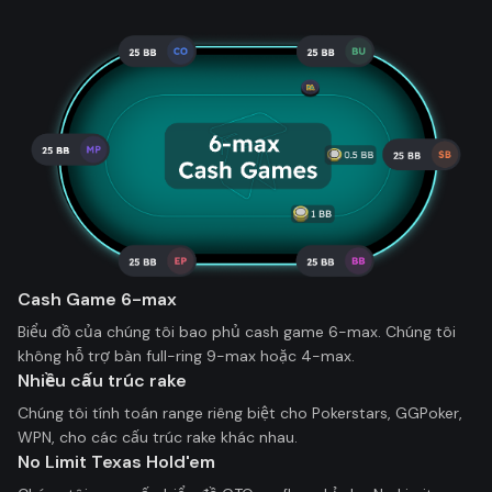
Cash Game 6-max
Biểu đồ của chúng tôi bao phủ cash game 6-max. Chúng tôi
không hỗ trợ bàn full-ring 9-max hoặc 4-max.
Nhiều cấu trúc rake
Chúng tôi tính toán range riêng biệt cho Pokerstars, GGPoker,
WPN, cho các cấu trúc rake khác nhau.
No Limit Texas Hold'em