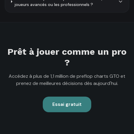
joueurs avancés ou les professionnels ?
Prêt à jouer comme un pro
?
Accédez à plus de 1,1 million de preflop charts GTO et
prenez de meilleures décisions dès aujourd'hui.
Essai gratuit