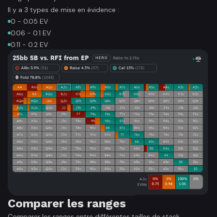
Il y a 3 types de mise en évidence :
0 - 0.05 EV
0.06 - 0.1 EV
0.11 - 0.2 EV
Comparer les ranges
Comparer les ranges entre différentes tailles de stack,