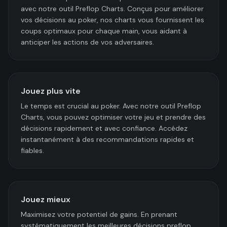
avec notre outil Preflop Charts. Conçus pour améliorer
vos décisions au poker, nos charts vous fournissent les
coups optimaux pour chaque main, vous aidant à
anticiper les actions de vos adversaires.
Jouez plus vite
Le temps est crucial au poker. Avec notre outil Preflop
Charts, vous pouvez optimiser votre jeu et prendre des
décisions rapidement et avec confiance. Accédez
instantanément à des recommandations rapides et
fiables.
Jouez mieux
Maximisez votre potentiel de gains. En prenant
systématiquement les meilleures décisions preflop