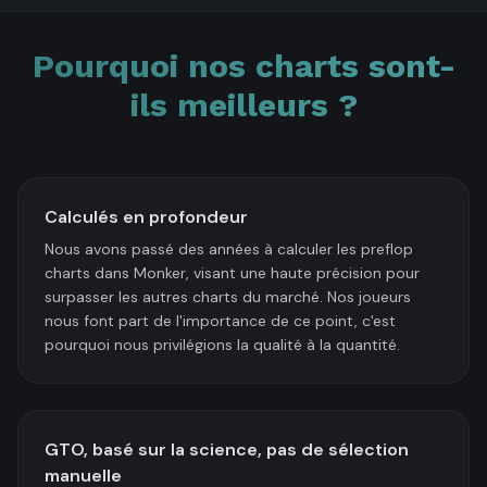
Pourquoi nos charts sont-
ils meilleurs ?
Calculés en profondeur
Nous avons passé des années à calculer les preflop
charts dans Monker, visant une haute précision pour
surpasser les autres charts du marché. Nos joueurs
nous font part de l'importance de ce point, c'est
pourquoi nous privilégions la qualité à la quantité.
GTO, basé sur la science, pas de sélection
manuelle