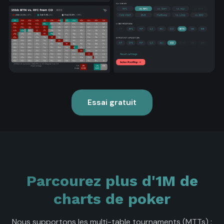
Essai gratuit
Parcourez plus d'1M de
charts de poker
Nous supportons les multi-table tournaments (MTTs) :