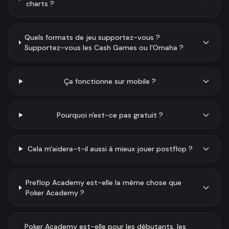
charts ?
Quels formats de jeu supportez-vous ?
Supportez-vous les Cash Games ou l'Omaha ?
Ça fonctionne sur mobile ?
Pourquoi n'est-ce pas gratuit ?
Cela m'aidera-t-il aussi à mieux jouer postflop ?
Preflop Academy est-elle la même chose que
Poker Academy ?
Poker Academy est-elle pour les débutants, les