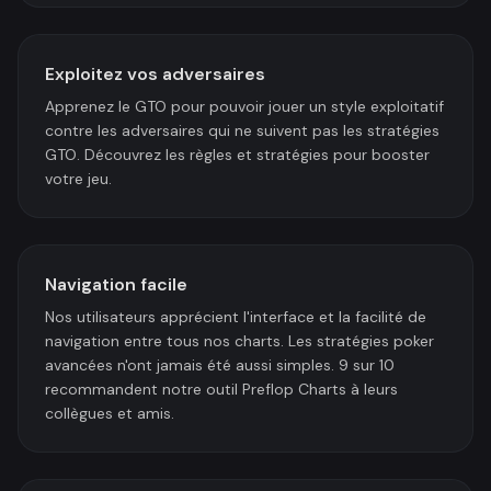
Exploitez vos adversaires
Apprenez le GTO pour pouvoir jouer un style exploitatif
contre les adversaires qui ne suivent pas les stratégies
GTO. Découvrez les règles et stratégies pour booster
votre jeu.
Navigation facile
Nos utilisateurs apprécient l'interface et la facilité de
navigation entre tous nos charts. Les stratégies poker
avancées n'ont jamais été aussi simples. 9 sur 10
recommandent notre outil Preflop Charts à leurs
collègues et amis.