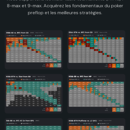
8-max et 9-max. Acquérez les fondamentaux du poker
preflop et les meilleures stratégies.