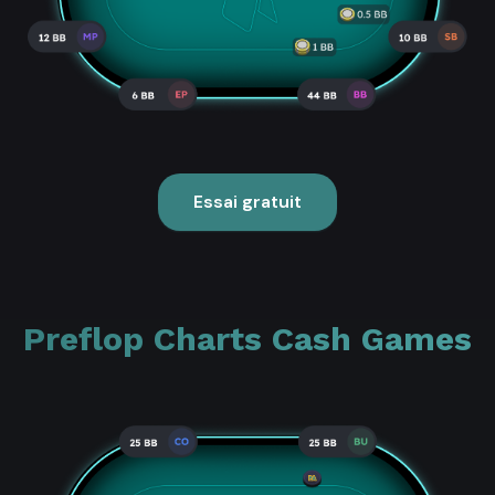
Essai gratuit
Preflop Charts Cash Games