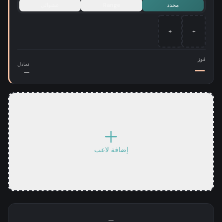
محدد
Range
عشوائي
+
+
فوز
تعادل
—
—
إضافة لاعب
—