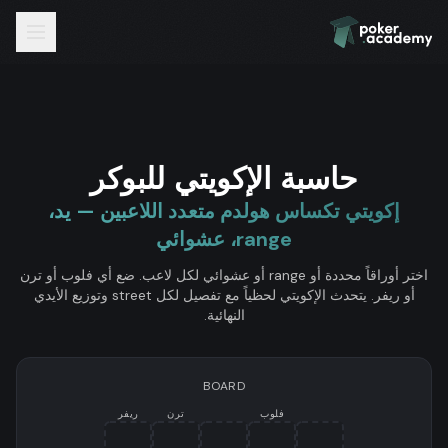
حاسبة الإكويتي للبوكر
إكويتي تكساس هولدم متعدد اللاعبين — يد،
range، عشوائي
اختر أوراقاً محددة أو range أو عشوائي لكل لاعب. ضع أي فلوب أو ترن
أو ريفر. يتحدث الإكويتي لحظياً مع تفصيل لكل street وتوزيع الأيدي
النهائية.
BOARD
فلوب
ترن
ريفر