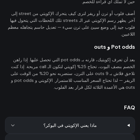
حين لا تملك أي قراءة للخصم.
أضف فلوب أو ترن أو ريفر لترى كيف يتحرك الإكويتي من street إلى
آخر. يظهر رسم الإكويتي عبر الـ streets تلك اللحظات التي يتحول فيها
فلوب جيد إلى وضع سيئ على ترن سيء — تعديل حاسم يتجاهله معظم
اللاعبين.
Pot odds و outs
بعد أن تعرف إكويتيك، قارنه بـ pot odds التي تحصل عليها. إذا راهن
الخصم بنصف البوت، تحتاج 25% إكويتي لتكون الـ call مربحة. إذا كنت
تلاحق فلاش بـ 9 outs على الترن، ستضربه نحو 20% من الوقت على
الريفر — لذا تحتاج السعر المناسب للاستمرار. الإكويتي و pot odds و
outs هي الأعمدة الثلاثة لكل قرار بعد الفلوب.
FAQ
ماذا يعني الإكويتي في البوكر؟