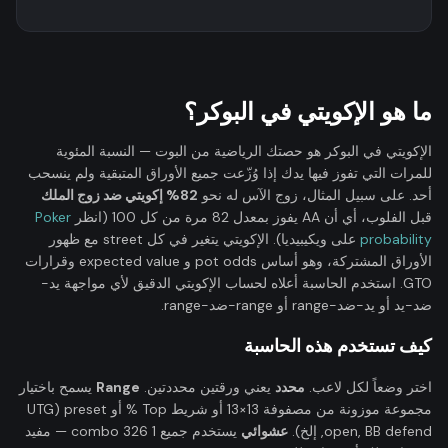
ما هو الإكويتي في البوكر؟
الإكويتي في البوكر هو حصتك الرياضية من البوت — النسبة المئوية
للمرات التي تفوز فيها يدك إذا وُزّعت جميع الأوراق المتبقية ولم ينسحب
أحد. على سبيل المثال، زوج الآس له نحو
82% إكويتي ضد زوج الملك
قبل الفلوب، أي أن AA يفوز بمعدل 82 مرة من كل 100 (انظر
Poker
probability
على ويكيبيديا). الإكويتي يتغير في كل street مع ظهور
الأوراق المشتركة، وهو أساس pot odds و expected value وقرارات
GTO. استخدم الحاسبة أعلاه لحساب الإكويتي الدقيق لأي مواجهة يد-
ضد-يد أو يد-ضد-range أو range-ضد-range.
كيف تستخدم هذه الحاسبة
اختر وضعاً لكل لاعب.
محدد
يعني ورقتين محددتين.
Range
يسمح باختيار
مجموعة موزونة من مصفوفة 13×13 أو شريط Top % أو preset (UTG
open, BB defend, إلخ).
عشوائي
يستخدم جميع 1 326 combo — مفيد