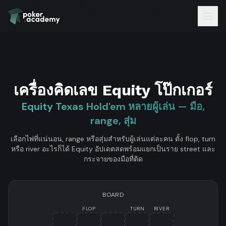
เครื่องคิดเลข Equity โป๊กเกอร์
Equity Texas Hold'em หลายผู้เล่น — มือ,
range, สุ่ม
เลือกไพ่ที่แน่นอน, range หรือสุ่มสำหรับผู้เล่นแต่ละคน ตั้ง flop, turn
หรือ river อะไรก็ได้ Equity อัปเดตสดพร้อมแยกเป็นราย street และ
กระจายของมือที่ติด
BOARD
FLOP
TURN
RIVER