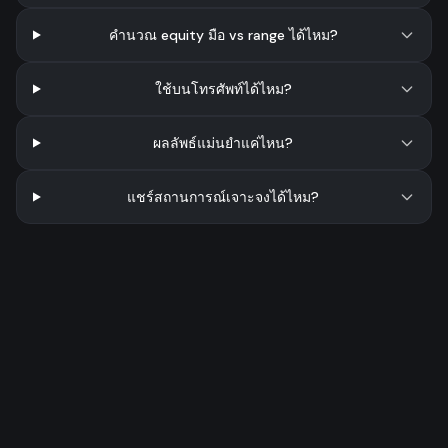
คำนวณ equity มือ vs range ได้ไหม?
ใช้บนโทรศัพท์ได้ไหม?
ผลลัพธ์แม่นยำแค่ไหน?
แชร์สถานการณ์เจาะจงได้ไหม?