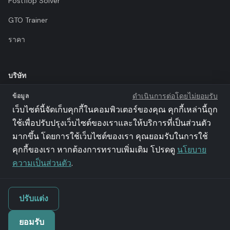
Postflop Solver
GTO Trainer
ราคา
บริษัท
ดำเนินการต่อโดยไม่ยอมรับ
ข้อมูล
ข้อกำหนดการใช้งาน
เว็บไซต์นี้จัดเก็บคุกกี้ในคอมพิวเตอร์ของคุณ คุกกี้เหล่านี้ถูก
นโยบายความเป็นส่วนตัว
ใช้เพื่อปรับปรุงเว็บไซต์ของเราและให้บริการที่เป็นส่วนตัว
มากขึ้น โดยการใช้เว็บไซต์ของเรา คุณยอมรับในการใช้
พันธมิตร
คุกกี้ของเรา หากต้องการทราบเพิ่มเติม โปรดดู
นโยบาย
llms.txt
ความเป็นส่วนตัว
.
ปรับแต่ง
©
2026
Poker Academy สงวนลิขสิทธิ์ทั้งหมด
ยอมรับ
iSolve Sp z o.o. | VAT: PL9571126650 | al. Grunwaldzka 56/202, 80-309