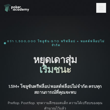
กว่า 1,500,000 โซลูชัน GTO พรีฟล็อป + พอสต์ฟล็อปไม่
จำกัด
หยุดเดาสุ่ม
เริ่มชนะ
1.5M+ โซลูชันพรีฟล็อป พอสต์ฟล็อปไม่จำกัด ครบทุก
สถานการณ์ที่คุณจะพบ
Preflop. Postflop. ทุกความลึกของสแต็ก ความได้เปรียบของคุณ
คำนวณไว้แล้ว