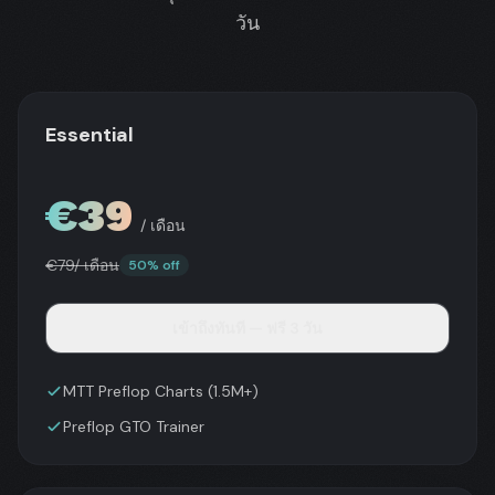
และยังคงเพิ่มขึ้น
สำหรับสถานการณ์
วัน
Paweł
เรื่อยๆ — เพราะ
preflop ที่ซับซ้อน
"sosickPL"
Jan
โป๊กเกอร์มักตั้ง
จาก Excel ไปสู่ AI
Brzeski
"Janeeeeeek"
ผู้ร่วมก่อตั้ง
คำถามใหม่อยู่เสมอ
Przysucha
engine ที่มีเรนจ์ที่
ผู้ร่วมก่อตั้ง
แก้แล้วกว่า 1.5 ล้าน
Essential
รายการ ฉันใช้มันทุก
วัน คุณก็ควรทำเช่น
กัน
€
39
/ เดือน
€
79
/ เดือน
50% off
เข้าถึงทันที — ฟรี 3 วัน
MTT Preflop Charts (1.5M+)
Preflop GTO Trainer