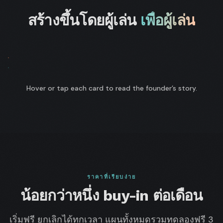
สร้างขึ้นโดยผู้เล่น
เพื่อผู้เล่น
FLIP
Paweł
FLIP
"sosickPL"
Jan
1
✦ CO-
Brzeski
"Janeeeeeek"
✦ CO-
FOUNDER
2
FOUNDER
✦ CO-
2
Przysucha
✦ CO-
ผู้
Hover or tap each card to read the founder’s story.
FOUNDER
FOUNDER
ร่วม
2
ผู้
ก่อ
ร่วม
“
ตั้ง
ผู้ชนะแหวน
ก่อ
“
ตั้ง
8 ปีที่โต๊ะสอนฉัน
WSOPC
$1M+
2007
WSOPC รายได้จาก
PARIS
8
TOURNAMENT
App
PRO
Dev
ว่าผู้เล่นต้องการ
ทัวร์นาเมนต์กว่า 1
RING
$
SINCE
yrs
ARCHITECT
BUILDS
อะไร ทั้งชีวิตของ
ล้านดอลลาร์ อันดับ
IT
AT
THE
การเขียนโค้ดสอน
7 ใน WSOP 2024
TABLES
ฉันว่าจะสร้างมันได้
ฉันสร้าง Poker
ราคาที่เรียบง่าย
อย่างไร Paweł นำ
Academy เพราะ
กลยุทธ์มา ฉันนำ
น้อยกว่าหนึ่ง buy-in ต่อเดือน
ไม่มีเครื่องมือใดให้
engine มา โซลูชัน
สิ่งที่ฉันต้องการ —
กว่า 1.5 ล้านรายการ
คำตอบที่รวดเร็ว
เริ่มฟรี ยกเลิกได้ทุกเวลา แผนทั้งหมดรวมทดลองฟรี 3