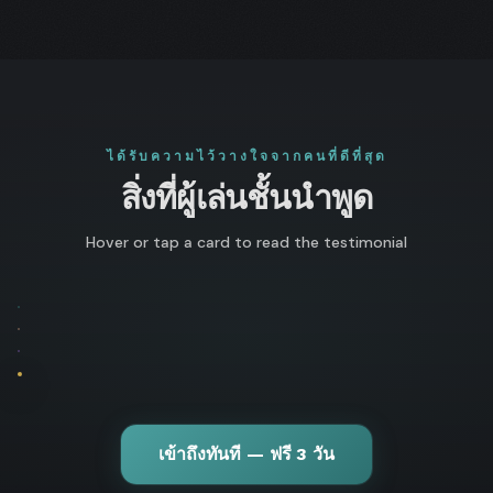
ได้รับความไว้วางใจจากคนที่ดีที่สุด
สิ่งที่ผู้เล่นชั้นนำพูด
Hover or tap a card to read the testimonial
FLIP
Shannon
FLIP
Shorr
Lara
1
★ USPO
FLIP
Eisenberg
Arten
★ USPO
ราย
2025
2
2025
★ WSOP
FLIP
ได้
4
"Vea"
Jon
★ WSOP
CHAMP
ผู้
CHAMP
CHAMPION
3
ตลอด
CHAMPION
★★
ชนะ
4
Vezhenkov
"Apestyles"
★★
อาชีพ
CHAMP
/
WSOP
CHAMP
✦✦✦
4
Van
✦✦✦
12
High
4
LEGEND
“
LEGEND
ล้าน
Stakes
“
Fleet
ฉันรู้ว่าตัวเอง
ฉันใช้ Poker
ดอลลาร์
MTT
“
เข้าถึงทันที — ฟรี 3 วัน
$30M+
ฉันใช้ Poker
มีช่องโหว่มากแค่
Academy วางกลยุทธ์
ราย
“
ฉันจะจ่าย
ได้