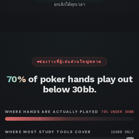
ไหน ฉันใส่ชิป
Academy ตลอด
ก่อนโต๊ะสุดท้าย
จาก
ยกเลิกได้ทุกเวลา
มากเกินไปแบบ
มากกว่า $10,000
เวลา — ไลบรารี
ทัวร์
WSOP ของฉัน ฉันใช้
นา
กว้างและ
สำหรับชาร์ตเหล่า
สำหรับช่วงกลาง-
มันทุกวันเพื่อปิดช่อง
เมน
passive เกินไป
นี้ ฉันทำแบบนั้น
ปลายและโต๊ะ
ต์
โหว่ preflop และ
·
ตั้งแต่ศึกษาวัสดุนี้
จริงๆ ตอนที่ซื้อ
สุดท้ายนั้นใหญ่
ศึกษา ICM
แบ
ฉันได้ deep run
Monker sims ในปี
มาก มันกลายเป็น
รนด์
แอม
Lara Eisenberg
มากขึ้นอย่าง
2017 ด้วย bitcoin
เครื่องมือที่ขาดไม่
บา
ผู้ชนะ WSOP
สม่ำเสมอ ฉันจะ
Poker Academy
สเด
ได้สำหรับเกมของ
อร์
แนะนำให้กับผู้
เปลี่ยนเกมอย่างสิ้น
ฉันและนักเรียน
GGPoker
Shannon
ช่องว่างที่ผู้เล่นส่วนใหญ่พลาด
เล่นโป๊กเกอร์ทุก
เชิง
ของฉัน
Shorr
$30M+
#1
15+
Arten
คน
รายได้ตลอด
"Vea"
ราย
การ
ปี
Jon
อาชีพ 12 ล้าน
70%
of poker hands play out
ได้
จัด
อาชีพ
Vezhenkov
ดอลลาร์
"Apestyles"
จาก
อันดับ
มือ
High Stakes
Van Fleet
ทัวร์
MTT
อาชีพ
below 30bb.
MTT
นา
ออนไลน์
$30M+ รายได้
เมน
จากทัวร์นาเมนต์ ·
ต์
แบรนด์แอมบา
สเดอร์ GGPoker
WHERE HANDS ARE ACTUALLY PLAYED
70% UNDER 30BB
WHERE MOST STUDY TOOLS COVER
100BB ONLY