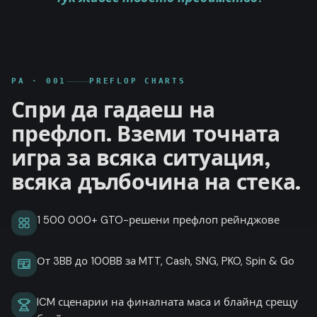
PA ·
001
PREFLOP CHARTS
Спри да гадаеш на
префлоп. Вземи точната
игра за всяка ситуация,
всяка дълбочина на стека.
1 500 000+ GTO-решени префлоп рейнджове
От 3BB до 100BB за MTT, Cash, SNG, PKO, Spin & Go
ICM сценарии на финалната маса и блайнд срещу