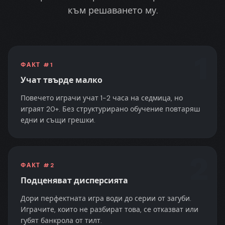
към решаването му.
1
ФАКТ #
1
Учат твърде малко
Повечето играчи учат 1-2 часа на седмица, но
играят 20+. Без структурирано обучение повтаряш
едни и същи грешки.
2
ФАКТ #
2
Подценяват дисперсията
Дори перфектната игра води до серии от загуби.
Играчите, които не разбират това, се отказват или
губят банкрола от тилт.