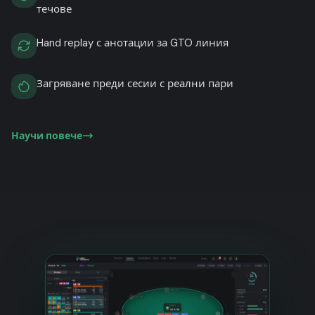
течове
Hand replay с анотации за GTO линия
Загряване преди сесии с реални пари
Научи повече