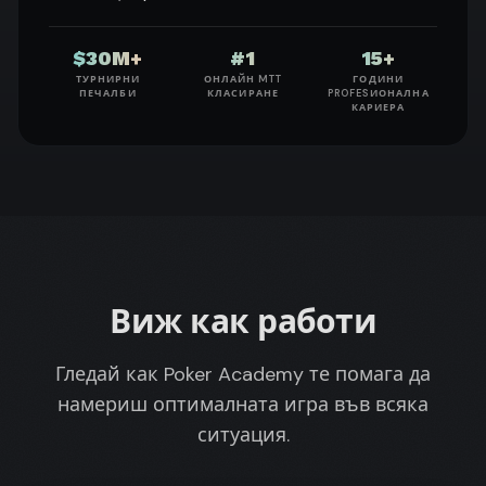
$30M+
#1
15+
ТУРНИРНИ
ОНЛАЙН MTT
ГОДИНИ
ПЕЧАЛБИ
КЛАСИРАНЕ
PROFESИОНАЛНА
КАРИЕРА
Виж как работи
Гледай как Poker Academy те помага да
намериш оптималната игра във всяка
ситуация.