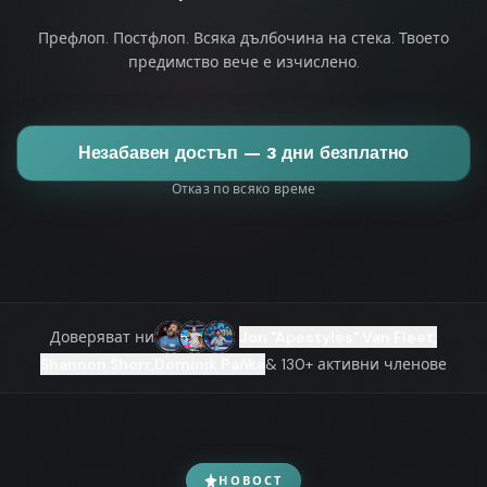
Префлоп. Постфлоп. Всяка дълбочина на стека. Твоето
предимство вече е изчислено.
Незабавен достъп — 3 дни безплатно
Отказ по всяко време
Доверяват ни
Jon "Apestyles" Van Fleet
,
Shannon Shorr
,
Dominik Pańka
& 130+ активни членове
НОВОСТ