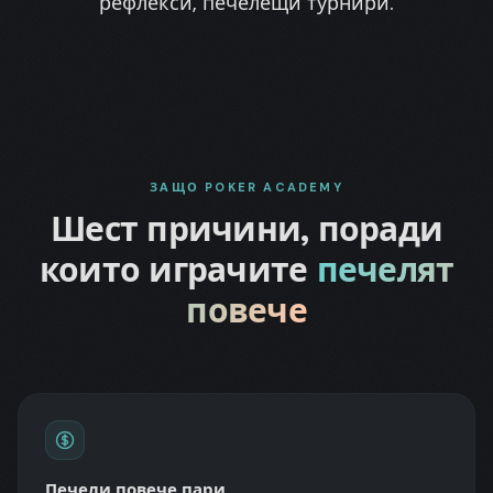
рефлекси, печелещи турнири.
ЗАЩО POKER ACADEMY
Шест причини, поради
които играчите
печелят
повече
Печели повече пари