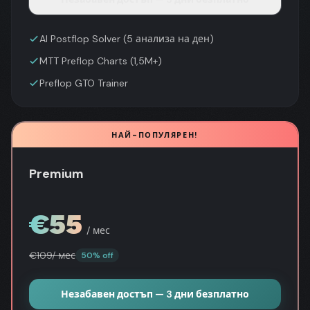
AI Postflop Solver (5 анализа на ден)
MTT Preflop Charts (1,5M+)
Preflop GTO Trainer
НАЙ-ПОПУЛЯРЕН!
Premium
€
55
/ мес
€
109
/ мес
50% off
Незабавен достъп — 3 дни безплатно