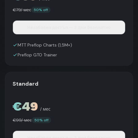
€
79
/ мес
50% off
Незабавен достъп — 3 дни безплатно
MTT Preflop Charts (1,5M+)
Preflop GTO Trainer
Standard
€
49
/ мес
€
99
/ мес
50% off
Незабавен достъп — 3 дни безплатно