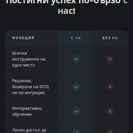
Постигни успех по-бързо
с
нас!
ФУНКЦИЯ
С PA
БЕЗ PA
Всички
инструменти на
едно място
Решения,
базирани на GTO,
не на интуиция
Интерактивно
обучение
Лесен достъп до