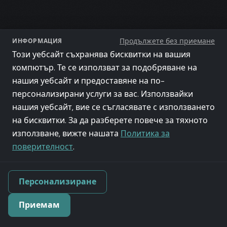
БОНУС
Продължете без приемане
ИНФОРМАЦИЯ
Това не е всичко
Този уебсайт съхранява бисквитки на вашия
компютър. Те се използват за подобряване на
Инструменти и екстри, които улесняват покер
нашия уебсайт и предоставяне на по-
живота ти.
персонализирани услуги за вас. Използвайки
нашия уебсайт, вие се съгласявате с използването
на бисквитки. За да разберете повече за тяхното
използване, вижте нашата
Политика за
поверителност
.
Интуитивни таймери
Персонализиране
Никога повече не пропускай закъснялата
регистрация. Задай таймери на турнира и
Приемам
получавай известия.