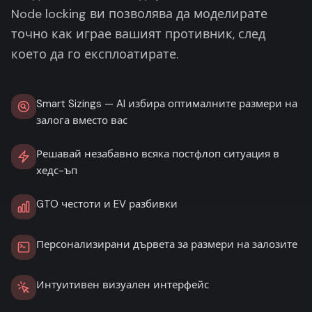
Node locking ви позволява да моделирате
точно как играе вашият противник, след
което да го експлоатирате.
Smart Sizings — AI избира оптималните размери на
залога вместо вас
Решавай незабавно всяка постфлоп ситуация в
хедс-ъп
GTO честоти и EV разбивки
Персонализирани дървета за размери на залозите
Интуитивен визуален интерфейс