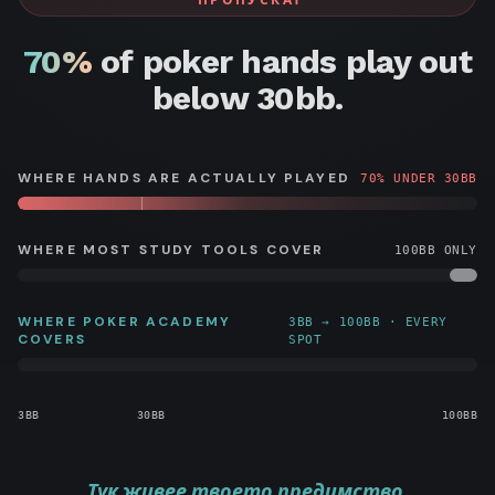
ПРОПУСКАТ
Победителка
Arten
стабилно
Academy е
$12M
играта ми и
WSOP
"Vea"
Jon
приходи от
правя много
революция.
Vezhenkov
кариерата
тази на
"Apestyles"
70%
of poker hands play out
High Stakes
повече дълбоки
Van Fleet
студентите
MTT
$30M+ в
below 30bb.
изпълнения.
ми.
турнирни
печалби ·
Препоръчвам го
Посланик на
на всички покер
GGPoker
играчи.
WHERE HANDS ARE ACTUALLY PLAYED
70% UNDER 30BB
WHERE MOST STUDY TOOLS COVER
100BB ONLY
WHERE POKER ACADEMY
3BB → 100BB · EVERY
COVERS
SPOT
3BB
30BB
100BB
Тук живее твоето предимство.