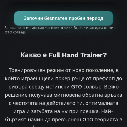
Започни безплатен пробен период
Записано от истинския Full Hand Trainer. Всяко число идва от жив
GTO солвър.
Какво е Full Hand Trainer?
Тренировъчен режим от ново поколение, в
който играеш цели покер ръце от префлоп до
ривъра срещу истински GTO солвър. Всяко
решение получава мигновена обратна връзка
с честотата на действието ти, оптималната
игра и загубата на EV при грешка. Най-
бързият начин да превърнеш GTO теорията в