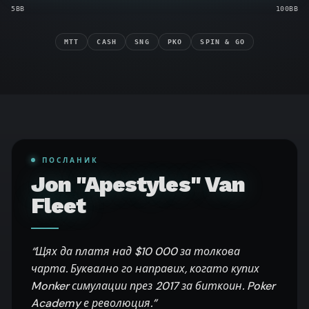
5BB
100BB
MTT
CASH
SNG
PKO
SPIN & GO
ПОСЛАНИК
Jon "Apestyles" Van
Fleet
“
Щях да платя над $10 000 за толкова
чарта. Буквално го направих, когато купих
Monker симулации през 2017 за биткоин. Poker
Academy е революция.
”