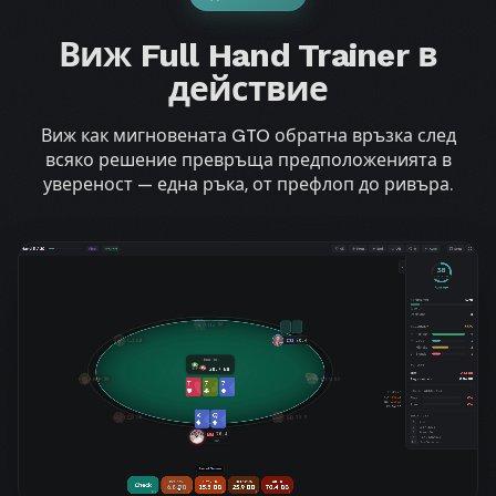
Виж Full Hand Trainer в
действие
Виж как мигновената GTO обратна връзка след
всяко решение превръща предположенията в
увереност — една ръка, от префлоп до ривъра.