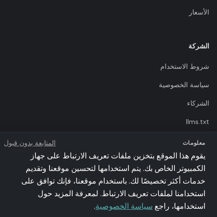
الأسعار
الشركة
شروط الاستخدام
سياسة الخصوصية
الشركاء
llms.txt
المتابعة بدون قبول
معلومات
يقوم هذا الموقع بتخزين ملفات تعريف الارتباط على جهاز
الكمبيوتر الخاص بك. يتم استخدامها لتحسين موقعنا وتقديم
©
2026
Poker Academy. جميع الحقوق محفوظة.
خدمات أكثر تخصيصًا لك. باستخدام موقعنا، فإنك توافق على
iSolve Sp z o.o. | VAT: PL9571126650 | al. Grunwaldzka 56/202, 80-309
استخدامنا لملفات تعريف الارتباط. لمعرفة المزيد حول
Gdańsk, Poland
استراتيجيات GTO محسوبة بمحرك توازن نش الخاص بنا
استخدامها، راجع
سياسة الخصوصية
.