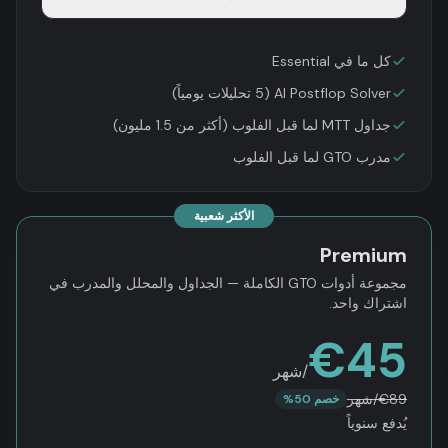
كل ما في Essential
AI Postflop Solver (5 تحليلات يومياً)
جداول MTT لما قبل الفلوب (أكثر من 1.5 مليون)
مدرب GTO لما قبل الفلوب
الأكثر شعبية
Premium
مجموعة أدوات GTO الكاملة — الجداول والمحلل والمدرب في
اشتراك واحد.
€
45
/شهر
89
€
/شهر
خصم 50%
يُدفع سنوياً