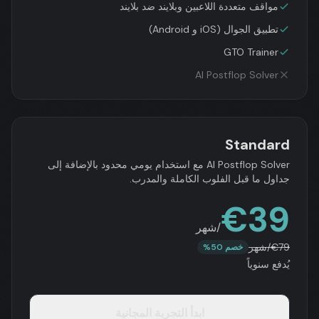
مواقف متعددة اللاعبين وبلايند ضد بلايند
تطبيق الجوال (iOS و Android)
GTO Trainer
AI Postflop Solver
Standard
AI Postflop Solver مع استخدام يومي محدود بالإضافة إلى
جداول ما قبل الفلوب الكاملة والمدرب.
€
39
/شهر
79
€
/شهر
خصم 50%
يُدفع سنوياً
ابدأ التجربة المجانية