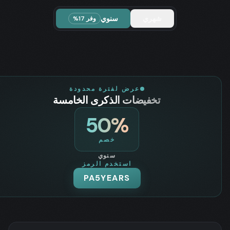
شهري
سنوي
وفر 17%
عرض لفترة محدودة
تخفيضات الذكرى الخامسة
50
%
خصم
سنوي
استخدم الرمز
PA5YEARS