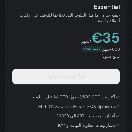
Essential
جميع جداول ما قبل الفلوب التي تحتاجها للتوقف عن ارتكاب
أخطاء مكلفة.
€
35
/شهر
69
€
/شهر
خصم 50%
يُدفع سنوياً
ابدأ التجربة المجانية
أكثر من 1,500,000 جدول GTO لما قبل الفلوب
MTT، SNG، Cash 6-max، PKO، Spin&Go
أعماق الرصيد من 3BB إلى 100BB
سيناريوهات الطاولة النهائية و ICM