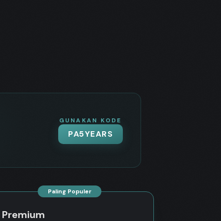
GUNAKAN KODE
PA5YEARS
Paling Populer
Premium