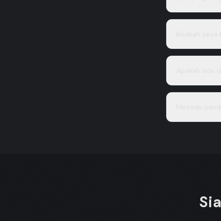
Bisakah saya 
Apakah ada di
Metode pemb
Si