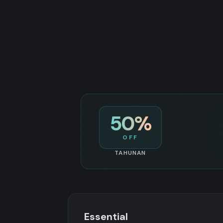
50
%
OFF
TAHUNAN
Essential