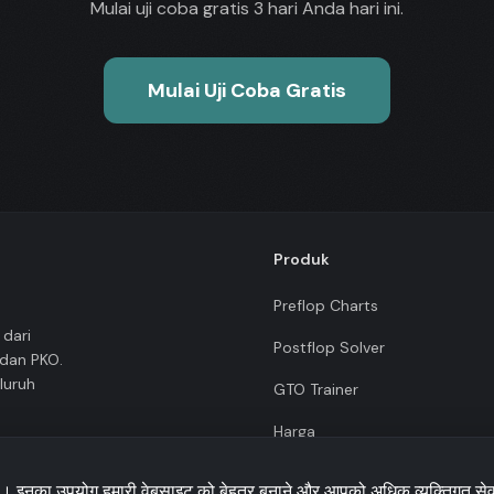
Mulai uji coba gratis 3 hari Anda hari ini.
Mulai Uji Coba Gratis
Produk
Preflop Charts
 dari
Postflop Solver
 dan PKO.
luruh
GTO Trainer
Harga
है। इनका उपयोग हमारी वेबसाइट को बेहतर बनाने और आपको अधिक व्यक्तिगत सेवाए