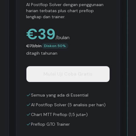
AI Postflop Solver dengan penggunaan
harian terbatas plus chart preflop
lengkap dan trainer.
€
39
/bulan
€
79
/bln
Diskon 50%
ditagih tahunan
Mulai Uji Coba Gratis
Semua yang ada di Essential
AI Postflop Solver (5 analisis per hari)
Chart MTT Preflop (1,5 juta+)
Preflop GTO Trainer