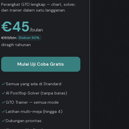
Perangkat GTO lengkap — chart, solver,
dan trainer dalam satu langganan.
€
45
/bulan
€
89
/bln
Diskon 50%
ditagih tahunan
Mulai Uji Coba Gratis
Semua yang ada di Standard
AI Postflop Solver (tanpa batas)
GTO Trainer — semua mode
Latihan multi-meja (hingga 4)
Dukungan prioritas