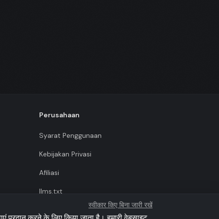
Perusahaan
Syarat Penggunaan
Kebijakan Privasi
Afiliasi
llms.txt
स्वीकार किए बिना जारी रखें
ं प्रदान करने के लिए किया जाता है। हमारी वेबसाइट