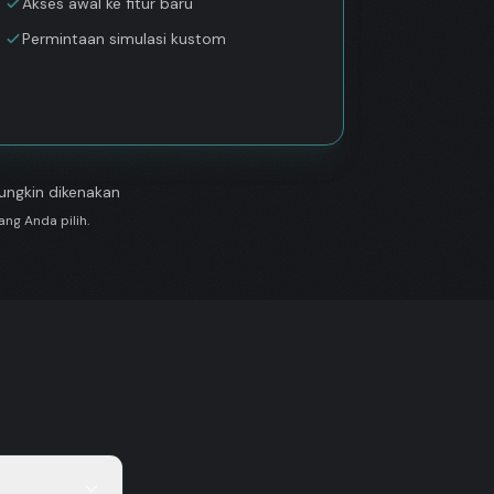
Akses awal ke fitur baru
Permintaan simulasi kustom
ungkin dikenakan
ng Anda pilih.