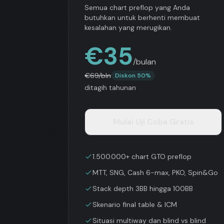
Semua chart preflop yang Anda
butuhkan untuk berhenti membuat
kesalahan yang merugikan.
€
35
/bulan
€
69
/bln
Diskon 50%
ditagih tahunan
Mulai Uji Coba Gratis
1.500.000+ chart GTO preflop
MTT, SNG, Cash 6-max, PKO, Spin&Go
Stack depth 3BB hingga 100BB
Skenario final table & ICM
Situasi multiway dan blind vs blind