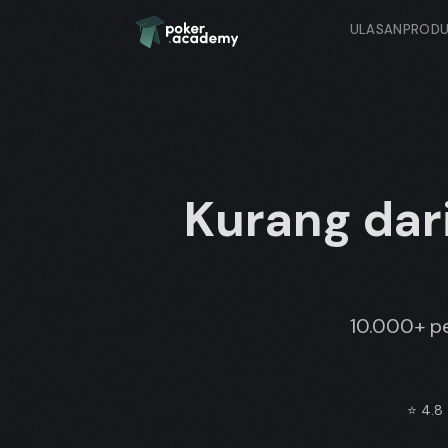
ULASAN
PROD
Kurang dari
10.000+ p
⭐
4.8 