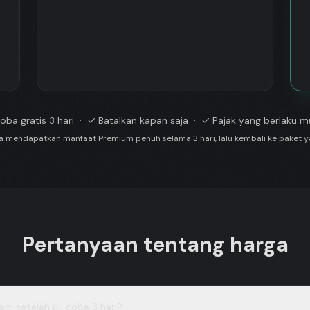
oba gratis 3 hari
· ✓
Batalkan kapan saja
· ✓
Pajak yang berlaku m
ba mendapatkan manfaat Premium penuh selama 3 hari, lalu kembali ke paket ya
Pertanyaan tentang harga
adi setelah uji coba 3 hari?