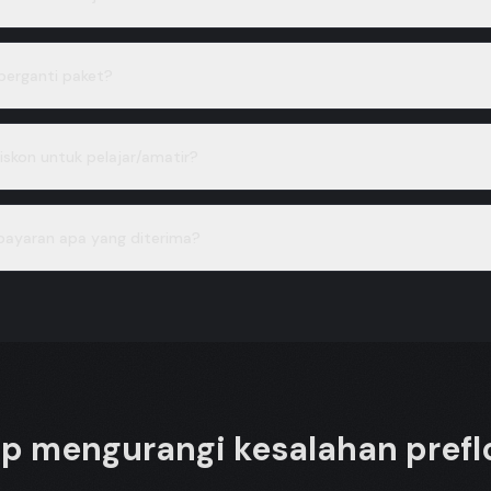
berganti paket?
skon untuk pelajar/amatir?
ayaran apa yang diterima?
ap mengurangi kesalahan prefl