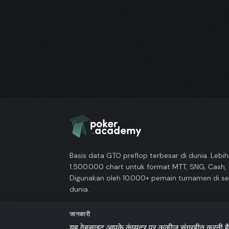
Basis data GTO preflop terbesar di dunia. Lebih
1.500.000 chart untuk format MTT, SNG, Cash,
Digunakan oleh 10.000+ pemain turnamen di se
dunia.
जानकारी
यह वेबसाइट आपके कंप्यूटर पर कुकीज़ संग्रहीत करती 
hello@poker.academy