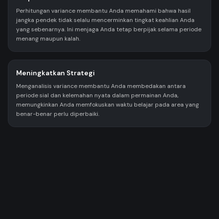
Perhitungan variance membantu Anda memahami bahwa hasil
jangka pendek tidak selalu mencerminkan tingkat keahlian Anda
yang sebenarnya. Ini menjaga Anda tetap berpijak selama periode
menang maupun kalah.
Meningkatkan Strategi
Menganalisis variance membantu Anda membedakan antara
periode sial dan kelemahan nyata dalam permainan Anda,
memungkinkan Anda memfokuskan waktu belajar pada area yang
benar-benar perlu diperbaiki.