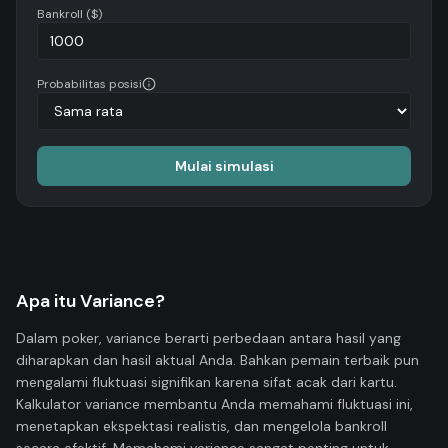
Bankroll
($)
Probabilitas posisi
Mulai simulasi
Apa itu Variance?
Dalam poker, variance berarti perbedaan antara hasil yang
diharapkan dan hasil aktual Anda. Bahkan pemain terbaik pun
mengalami fluktuasi signifikan karena sifat acak dari kartu.
Kalkulator variance membantu Anda memahami fluktuasi ini,
menetapkan ekspektasi realistis, dan mengelola bankroll