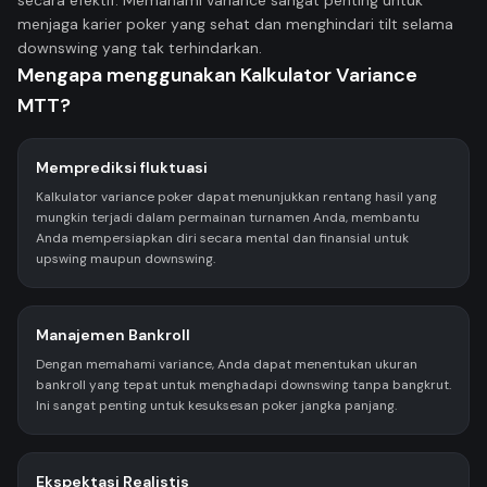
secara efektif. Memahami variance sangat penting untuk
menjaga karier poker yang sehat dan menghindari tilt selama
downswing yang tak terhindarkan.
Mengapa menggunakan Kalkulator Variance
MTT?
Memprediksi fluktuasi
Kalkulator variance poker dapat menunjukkan rentang hasil yang
mungkin terjadi dalam permainan turnamen Anda, membantu
Anda mempersiapkan diri secara mental dan finansial untuk
upswing maupun downswing.
Manajemen Bankroll
Dengan memahami variance, Anda dapat menentukan ukuran
bankroll yang tepat untuk menghadapi downswing tanpa bangkrut.
Ini sangat penting untuk kesuksesan poker jangka panjang.
Ekspektasi Realistis