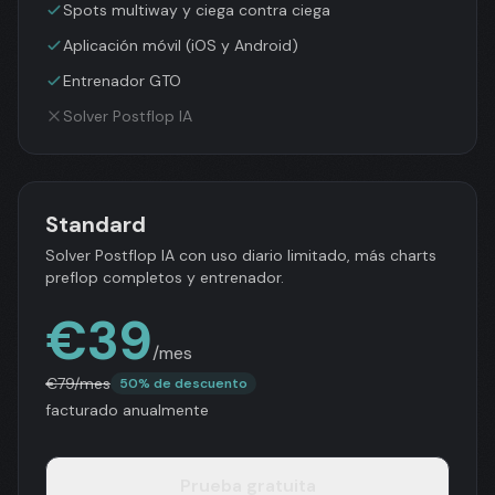
Spots multiway y ciega contra ciega
Aplicación móvil (iOS y Android)
Entrenador GTO
Solver Postflop IA
Standard
Solver Postflop IA con uso diario limitado, más charts
preflop completos y entrenador.
€
39
/mes
€
79
/mes
50% de descuento
facturado anualmente
Prueba gratuita