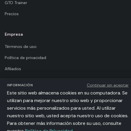
GTO Trainer
Precios
Empresa
Términos de uso
Política de privacidad
Afiliados
llms.txt
Continuar sin aceptar
INFORMACIÓN
Este sitio web almacena cookies en su computadora. Se
utilizan para mejorar nuestro sitio web y proporcionar
servicios más personalizados para usted. Al utilizar
©
2026
Poker Academy. Todos los derechos reservados.
nuestro sitio web, usted acepta nuestro uso de cookies.
iSolve Sp z o.o. | VAT: PL9571126650 | al. Grunwaldzka 56/202, 80-309
Para obtener más información sobre su uso, consulte
Gdańsk, Poland
Estrategias GTO calculadas con motor Nash equilibrium propietario
nuestra
Política de Privacidad
.