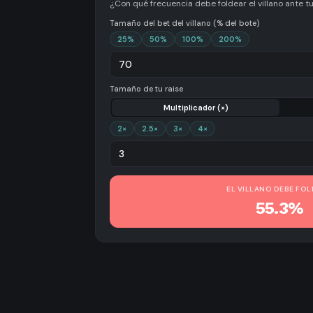
¿Con qué frecuencia debe foldear el villano ante tu
Tamaño del bet del villano (% del bote)
25
%
50
%
100
%
200
%
Tamaño de tu raise
Multiplicador (×)
2
×
2.5
×
3
×
4
×
EL VILLANO DEBE FO
55.3%