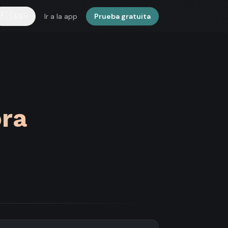
🇪🇸
ES
Ir a la app
Prueba gratuita
ora