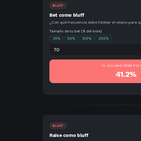
BLUFF
Bet como bluff
¿Con qué frecuencia debe foldear el villano para q
Tamaño de tu bet (% del bote)
25
%
50
%
100
%
200
%
EL VILLANO DEBE FO
41.2%
BLUFF
Raise como bluff