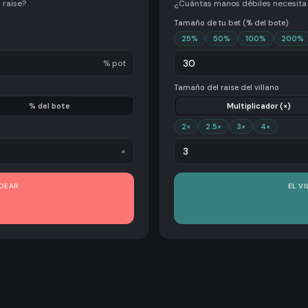
 raise?
¿Cuántas manos débiles necesita e
Tamaño de tu bet (% del bote)
25
%
50
%
100
%
200
%
% pot
Tamaño del raise del villano
% del bote
Multiplicador (×)
2
×
2.5
×
3
×
4
×
×
LDEAR
EL V