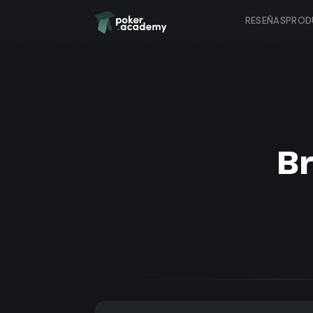
RESEÑAS
PROD
B