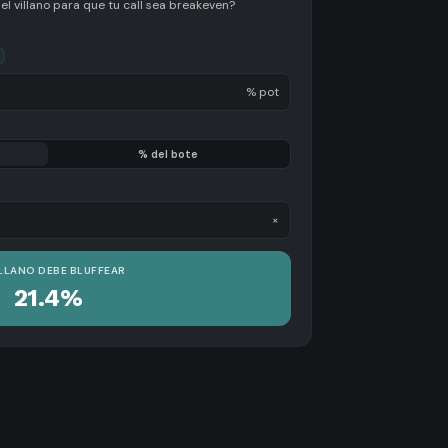
l villano para que tu call sea breakeven?
% pot
% del bote
×
ILLANO DEBE BLUFFEAR
21.4%