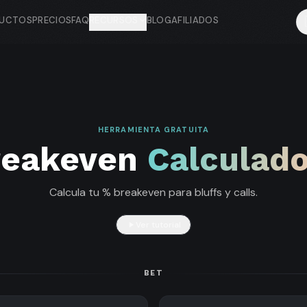
UCTOS
PRECIOS
FAQ
RECURSOS
BLOG
AFILIADOS
HERRAMIENTA GRATUITA
reakeven
Calculad
Calcula tu % breakeven para bluffs y calls.
Ver tutorial
BET