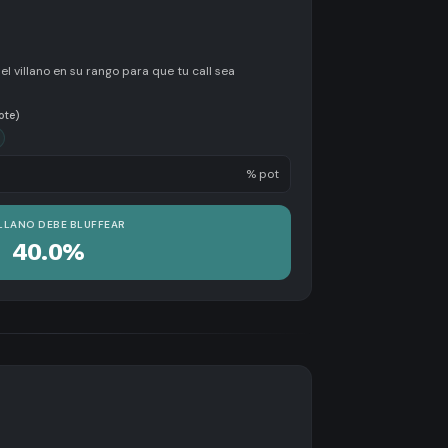
 villano en su rango para que tu call sea
ote)
% pot
ILLANO DEBE BLUFFEAR
40.0%