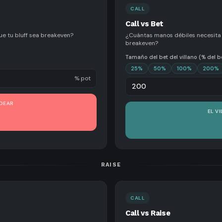
CALL
Call vs Bet
ue tu bluff sea breakeven?
¿Cuántas manos débiles necesita el
breakeven?
Tamaño del bet del villano (% del b
25
%
50
%
100
%
200
%
% pot
LDEAR
EL V
RAISE
CALL
Call vs Raise