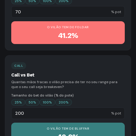
25
%
50
%
100
%
200
%
% pot
O VILÃO TEM DE FOLDAR
41.2%
CALL
Call vs Bet
Quantas mãos fracas o vilão precisa de ter no seu range para
que o seu call seja breakeven?
Tamanho do bet do vilão (% do pote)
25
%
50
%
100
%
200
%
% pot
O VILÃO TEM DE BLUFFAR