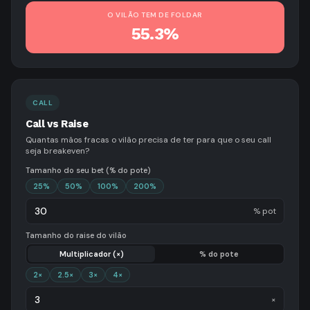
O VILÃO TEM DE FOLDAR
55.3%
CALL
Call vs Raise
Quantas mãos fracas o vilão precisa de ter para que o seu call
seja breakeven?
Tamanho do seu bet (% do pote)
25
%
50
%
100
%
200
%
% pot
Tamanho do raise do vilão
Multiplicador (×)
% do pote
2
×
2.5
×
3
×
4
×
×