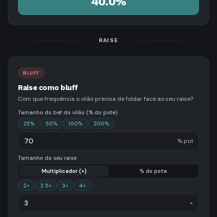
40.0%
RAISE
BLUFF
Raise como bluff
Com que frequência o vilão precisa de foldar face ao seu raise?
Tamanho do bet do vilão (% do pote)
25
%
50
%
100
%
200
%
% pot
Tamanho do seu raise
Multiplicador (×)
% do pote
2
×
2.5
×
3
×
4
×
×