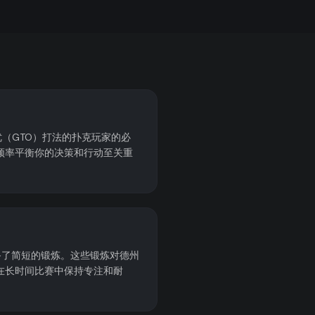
优（GTO）打法的扑克玩家的必
频率平衡你的决策和行动至关重
家准备了简短的锻炼。这些锻炼对德州
在长时间比赛中保持专注和耐