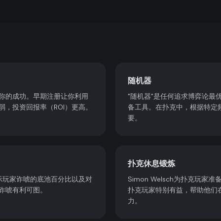
随机器
你的成功。早期注册让你利用
"随机器"是任何追求博弈论最
弱，投资回报率（ROI）更高。
备工具。在扑克中，根据特定
要。
扑克休息锻炼
示玩家诈唬的底池百分比以及对
Simon Welsch为扑克玩
诈唬有利可图。
扑克玩家特别有益，帮助他们
力。