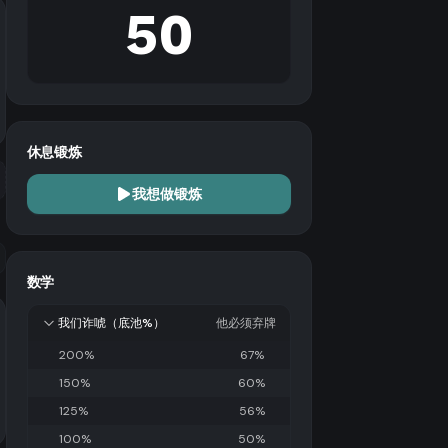
50
休息锻炼
我想做锻炼
数学
我们诈唬（底池%）
他必须弃牌
200
%
67
%
150
%
60
%
125
%
56
%
100
%
50
%