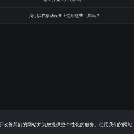
我可以在移动设备上使用这些工具吗？
用于改善我们的网站并为您提供更个性化的服务。使用我们的网站，