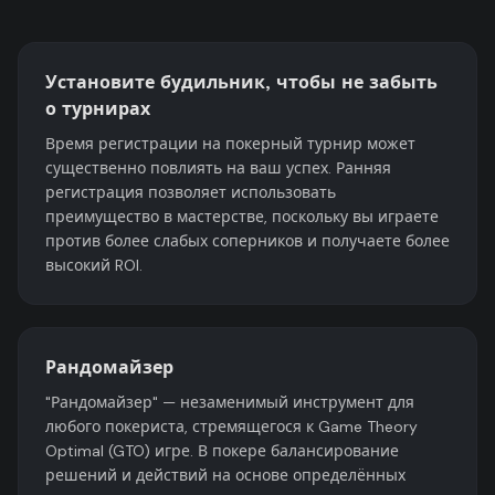
Установите будильник, чтобы не забыть
о турнирах
Время регистрации на покерный турнир может
существенно повлиять на ваш успех. Ранняя
регистрация позволяет использовать
преимущество в мастерстве, поскольку вы играете
против более слабых соперников и получаете более
высокий ROI.
Рандомайзер
"Рандомайзер" — незаменимый инструмент для
любого покериста, стремящегося к Game Theory
Optimal (GTO) игре. В покере балансирование
решений и действий на основе определённых