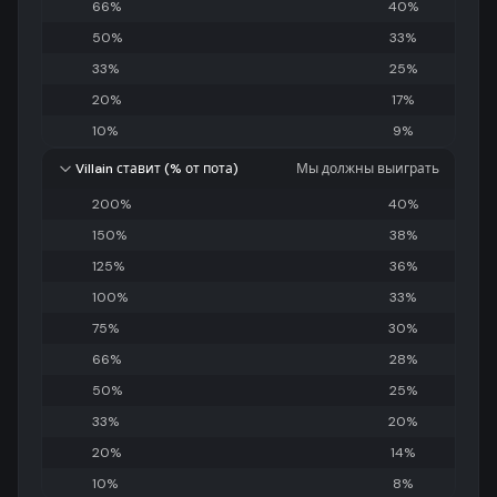
66
%
40
%
50
%
33
%
33
%
25
%
20
%
17
%
10
%
9
%
Villain ставит (% от пота)
Мы должны выиграть
200
%
40
%
150
%
38
%
125
%
36
%
100
%
33
%
75
%
30
%
66
%
28
%
50
%
25
%
33
%
20
%
20
%
14
%
10
%
8
%