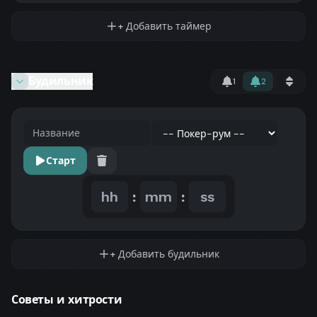
+ Добавить таймер
Будильник
1
2
Старт
:
:
+ Добавить будильник
Советы и хитрости