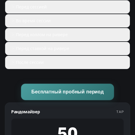
Перед сессией
Во время сессии
Перед коллом на ривере
Перед ставкой на ривере
После сессии
Бесплатный пробный период
Рандомайзер
TAP
50